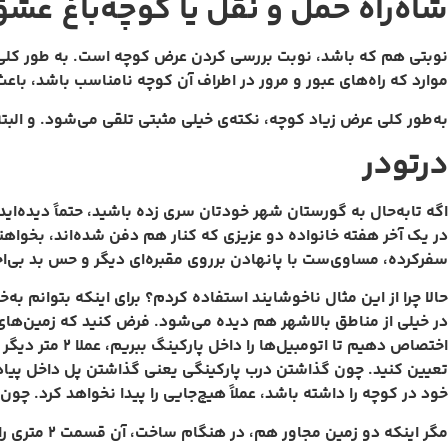
شاه‌راه حمل و نقل یا کوچه‌باغ عش
نوبتی هم که باشد، نوبت بررسی کردن عرض کوچه است. به طور کلی 
موارد که راه‌های عبور و مرور در اطراف آن کوچه نامناسب باشد، با
به‌طور کلی عرض زیاد کوچه، نکته‌ی خیلی مثبتی تلقی می‌شود. و الب
درتودر
اگه تابه‌حال به گورستان شهر خودتان سری زده باشید، حتماً دیده‌ا
در یک آخر هفته‌ خانواده دو عزیزی که کنار هم دفن شده‌اند، بخواهن
سفرکرده، مساوی‌ست با پانهادن برروی مقبره‌ای دیگر و حس بد بی‌احت
حالا چرا از این مثال ناخوشایند استفاده کردم؟ برای اینکه بتوانم ب
اختصاص دهیم ت
تعیین کنید. چون گذاشتن درب پارکینگی یعنی گذاشتن پل داخل پیاده 
خود در کوچه را داشته باشد، عملاً هیچ‌جایی را پیدا نخواهد کرد. چون یا جلوی خا
مگر اینکه دو زمین مجاور هم، در هنگام ساخت، آن قسمت 2 متری را کنار هم قرار دهند، که تبدیل به یک خط عرضی 4 متری شود و حداقل یک ماشین قابلیت پارک داشته باشد.